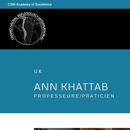
CSRI Academy of Excellence
U K
ANN KHATTAB
P R O F E S S E U R E / P R A T I C I E N