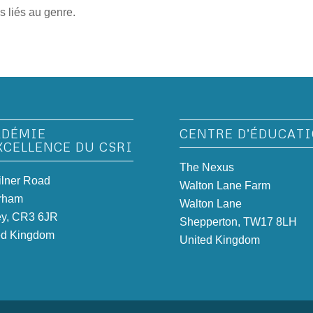
s liés au genre.
ADÉMIE
CENTRE D’ÉDUCAT
XCELLENCE DU CSRI
The Nexus
ilner Road
Walton Lane Farm
rham
Walton Lane
ey, CR3 6JR
Shepperton, TW17 8LH
ed Kingdom
United Kingdom