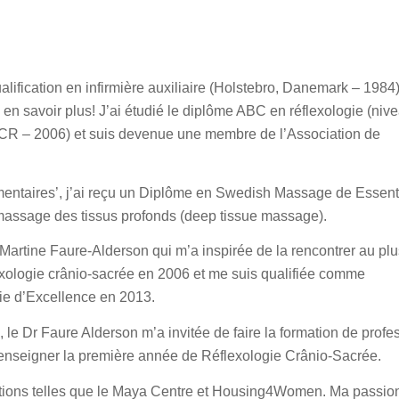
lification en infirmière auxiliaire (Holstebro, Danemark – 1984)
s en savoir plus! J’ai étudié le diplôme ABC en réflexologie (niv
CR – 2006) et suis devenue une membre de l’Association de
entaires’, j’ai reçu un Diplôme en Swedish Massage de Essent
n massage des tissus profonds (deep tissue massage).
Martine Faure-Alderson qui m’a inspirée de la rencontrer au pl
lexologie crânio-sacrée en 2006 et me suis qualifiée comme
ie d’Excellence en 2013.
le Dr Faure Alderson m’a invitée de faire la formation de profe
 enseigner la première année de Réflexologie Crânio-Sacrée.
ations telles que le Maya Centre et Housing4Women. Ma passion