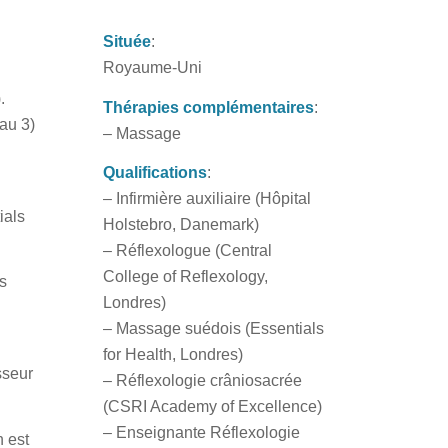
Située
:
Royaume-Uni
.
Thérapies complémentaires
:
eau 3)
– Massage
Qualifications
:
– Infirmière auxiliaire (Hôpital
ials
Holstebro, Danemark)
– Réflexologue (Central
College of Reflexology,
us
Londres)
– Massage suédois (Essentials
for Health, Londres)
sseur
– Réflexologie crâniosacrée
(CSRI Academy of Excellence)
– Enseignante Réflexologie
 est