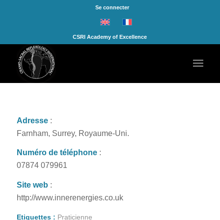
Se connecter
CSRI Academy of Excellence
Adresse
:
Farnham, Surrey, Royaume-Uni.
Numéro de téléphone
:
07874 079961
Site web
:
http://www.innerenergies.co.uk
Etiquettes :
Praticienne